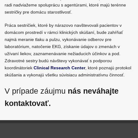
radi nadviažeme spoluprácu s agentúrami, ktoré majú terénne
sestričky pre domácu starostlivosť.
Práca sestričiek, ktoré by nárazovo navštevovali pacientov v
domácom prostredí v rámci klinických skúšaní, bude zahŕňať
najmä meranie tlaku a pulzu, vykonávanie odberov pre
laboratórium, natočenie EKG, získanie údajov o zmenách v
užívaní liekov, zaznamenávanie nežiaducich účinkov a pod.
Zdravotné sestry budú návštevy vykonávať s podporou
koordinátoriek
Clinical Research Center
, ktoré poznajú protokol
skúšania a vykonajú všetku súvisiacu administratívnu činnosť.
V prípade záujmu
nás neváhajte
kontaktovať
.