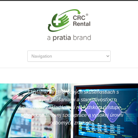
″
Staviame na dlhoročných skúsenostiach s
klinickými skúšaniami a starostlivosťou o
pacientov. Zakladáme si na ľudskom prístupe,
schopnosti tímovej spolupráce a vysokej úrovni
odborných znalostí.
″