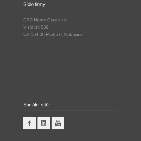
Sídlo firmy:
CRC Home Care s.r.o.
V sídlišti 558
CZ-164 00 Praha 6, Nebušice
Sociální sítě